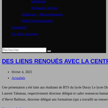
Infirmerie
Assistante Sociale
Handicap – Aménagements
PSY-EN (Orientation)
Actualités
Vu dans la presse
Toggle
website
search
DES LIENS RENOUÉS AVEC LA CENT
Publication
février 4, 2025
publiée :
Post
Actualités
category:
Une présentation a été faite aux étudiants de BTS du lycée Durzy Le lycée Dur
Laurent Tabuteau, respectivement directeur délégué et cadre ressources humaine
d’Hervé Bailloux, directeur délégué aux formations (qui a travaillé au renouve