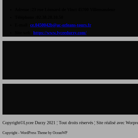
un
Adresse :
23 rue Léonard de Vinci 45700 Villemandeur
nouvel
Téléphone :
02.38.28.10.50
onglet
S’ouvre
E-mail :
ce.0450042b@ac-orleans-tours.fr
S’ouvre
dans
Site web :
https://www.lyceedurzy.com/
dans
votre
un
application
nouvel
onglet
Copyright©Lycee Durzy 2021 ¦ Tout droits réservés ¦ Site réalisé avec Worp
Copyright - WordPress Theme by OceanWP