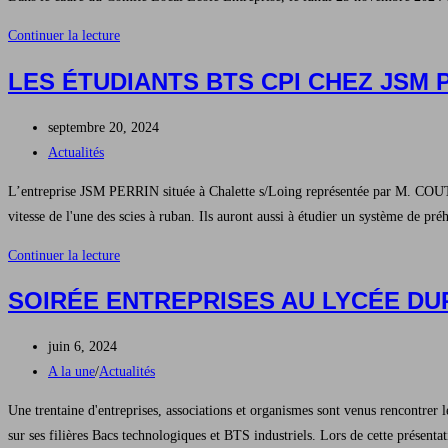
et
Action
Continuer la lecture
devient
CLEE
« Ma
LES ÉTUDIANTS BTS CPI CHEZ JSM 
au
dose
Lycée
de
Publication
septembre 20, 2024
Durzy
Mazette »
publiée :
Post
Actualités
category:
L’entreprise JSM PERRIN située à Chalette s/Loing représentée par M. COUTU
vitesse de l'une des scies à ruban. Ils auront aussi à étudier un système de pr
Les
Continuer la lecture
étudiants
SOIRÉE ENTREPRISES AU LYCÉE DUR
BTS
CPI
Publication
juin 6, 2024
Chez
publiée :
Post
A la une
/
Actualités
JSM
category:
PERRIN
Une trentaine d'entreprises, associations et organismes sont venus rencontrer l
sur ses filières Bacs technologiques et BTS industriels. Lors de cette présen