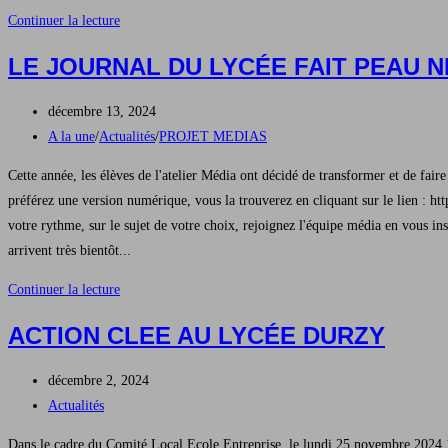
category:
Durzy
Les
Continuer la lecture
étudiants
LE JOURNAL DU LYCÉE FAIT PEAU N
BTS
CPI
Publication
décembre 13, 2024
en
publiée :
Post
A la une
/
Actualités
/
PROJET MEDIAS
Cuisine
category:
Cette année, les élèves de l'atelier Média ont décidé de transformer et de fai
préférez une version numérique, vous la trouverez en cliquant sur le li
votre rythme, sur le sujet de votre choix, rejoignez l'équipe média en vous i
arrivent très bientôt...
Le
Continuer la lecture
journal
ACTION CLEE AU LYCÉE DURZY
du
lycée
Publication
décembre 2, 2024
fait
publiée :
Post
Actualités
peau
category:
neuve
Dans le cadre du Comité Local Ecole Entreprise, le lundi 25 novembre 2024 18