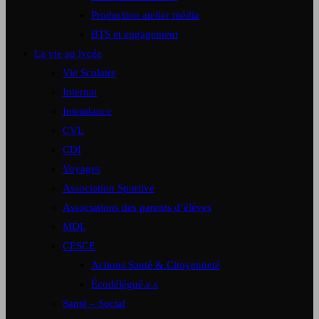
Production atelier média
BTS et engagement
La vie au lycée
Vie Scolaire
Internat
Intendance
CVL
CDI
Voyages
Association Sportive
Associations des parents d’élèves
MDL
CESCE
Actions Santé & Citoyenneté
Écodélégué.e.s
Santé – Social