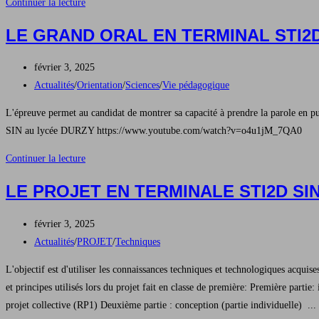
Des
Continuer la lecture
liens
LE GRAND ORAL EN TERMINAL STI2D
renoués
avec
Publication
février 3, 2025
la
publiée :
Post
Actualités
/
Orientation
/
Sciences
/
Vie pédagogique
centrale
category:
de
L'épreuve permet au candidat de montrer sa capacité à prendre la parole en pu
Dampierre
SIN au lycée DURZY https://www.youtube.com/watch?v=o4u1jM_7QA0
en
Le
Continuer la lecture
Burly
grand
LE PROJET EN TERMINALE STI2D SI
oral
en
Publication
février 3, 2025
Terminal
publiée :
Post
Actualités
/
PROJET
/
Techniques
STI2D
category:
SIN
L'objectif est d'utiliser les connaissances techniques et technologiques acqui
et principes utilisés lors du projet fait en classe de première: Première parti
projet collective (RP1) Deuxième partie : conception (partie individuelle) ...