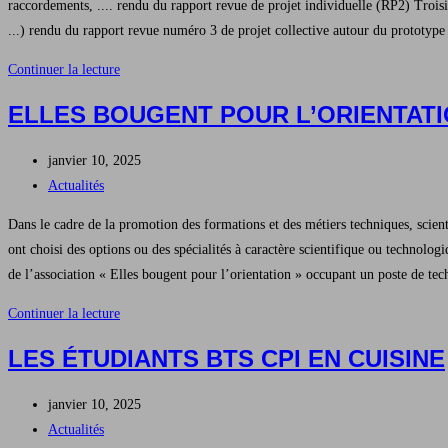
raccordements, .... rendu du rapport revue de projet individuelle (RP2) Troisiè
...) rendu du rapport revue numéro 3 de projet collective autour du protot
Le
Continuer la lecture
projet
ELLES BOUGENT POUR L’ORIENTATI
en
terminale
Publication
janvier 10, 2025
STI2D
publiée :
Post
Actualités
SIN
category:
Dans le cadre de la promotion des formations et des métiers techniques, scien
ont choisi des options ou des spécialités à caractère scientifique ou techno
de l’association « Elles bougent pour l’orientation » occupant un poste de tec
Elles
Continuer la lecture
bougent
LES ÉTUDIANTS BTS CPI EN CUISINE
pour
l’orientation
Publication
janvier 10, 2025
au
publiée :
Post
Actualités
Lycée