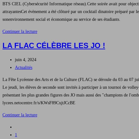
BTS CIEL (Cybersécurité Informatique réseau).Cette soirée avait pour objectif
attrayantesCet évènement a été clôturé par un cocktail dinatoire préparé par l
sonenvironnement social et économique au service de ses étudiants.
Soirée
Continuer la lecture
Entreprises
LA FLAC CÉLÈBRE LES JO !
au
Lycée
Publication
juin 4, 2024
Durzy
publiée :
Post
Actualités
le
category:
23
La Fête Lycéenne des Arts et de la Culture (FLAC) se déroule du 03 au 07 jui
mai
Le jeudi, les élèves de seconde sont invités à participer à un tournoi de voll
2024
présentant les plus grandes figures des JO mais aussi des "champions de l'ombr
lycees.netocentre.fr/s/KWsF89CxjtJCcBE
La
Continuer la lecture
FLAC
Go
célèbre
to
1
les