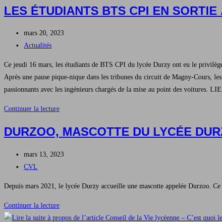
LES ÉTUDIANTS BTS CPI EN SORTI
Presse
Publication
mars 20, 2023
publiée :
Post
Actualités
category:
Ce jeudi 16 mars, les étudiants de BTS CPI du lycée Durzy ont eu le privilège
Après une pause pique-nique dans les tribunes du circuit de Magny-Cours, les 
passionnants avec les ingénieurs chargés de la mise au point des voitures.
Les
Continuer la lecture
étudiants
DURZOO, MASCOTTE DU LYCÉE DUR
BTS
CPI
Publication
mars 13, 2023
en
publiée :
Post
CVL
sortie
category:
à
Depuis mars 2021, le lycée Durzy accueille une mascotte appelée Durzoo. Ce to
Magny-
Durzoo,
Continuer la lecture
Cours
mascotte