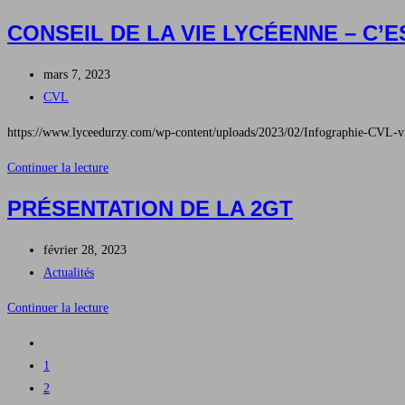
du
CONSEIL DE LA VIE LYCÉENNE – C’E
lycée
Durzy
Publication
mars 7, 2023
publiée :
Post
CVL
category:
https://www.lyceedurzy.com/wp-content/uploads/2023/02/Infographie-CVL-vi
Conseil
Continuer la lecture
de
PRÉSENTATION DE LA 2GT
la
Vie
Publication
février 28, 2023
lycéenne
publiée :
Post
Actualités
–
category:
C’est
Présentation
Continuer la lecture
quoi
de
Go
le
la
to
1
CVL
2GT
the
2
?