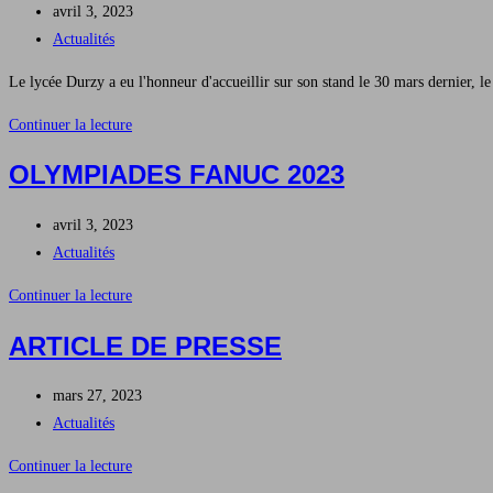
Publication
avril 3, 2023
2023
publiée :
Post
Actualités
category:
Le lycée Durzy a eu l'honneur d'accueillir sur son stand le 30 mars dernier, le
Le
Continuer la lecture
Lycée
OLYMPIADES FANUC 2023
Durzy
au
Publication
avril 3, 2023
SHOW
publiée :
Post
Actualités
Territoires
category:
d’Industrie
Olympiades
Continuer la lecture
FANUC
ARTICLE DE PRESSE
2023
Publication
mars 27, 2023
publiée :
Post
Actualités
category:
Article
Continuer la lecture
de