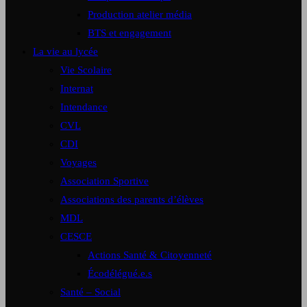
Production atelier média
BTS et engagement
La vie au lycée
Vie Scolaire
Internat
Intendance
CVL
CDI
Voyages
Association Sportive
Associations des parents d’élèves
MDL
CESCE
Actions Santé & Citoyenneté
Écodélégué.e.s
Santé – Social