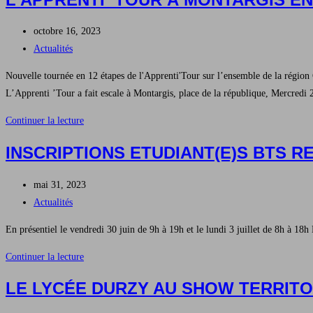
BTS
CRSA
Publication
octobre 16, 2023
en
publiée :
Post
Actualités
visite
category:
Chez
Nouvelle tournée en 12 étapes de l'Apprenti'Tour sur l’ensemble de la région C
CRISTAL
L’Apprenti ’Tour a fait escale à Montargis, place de la république, Mercredi
UNION
L’Apprenti
Continuer la lecture
‘Tour
INSCRIPTIONS ETUDIANT(E)S BTS R
à
Montargis
Publication
mai 31, 2023
en
publiée :
Post
Actualités
présence
category:
du
En présentiel le vendredi 30 juin de 9h à 19h et le lundi 3 juillet de 8h à 18
Lycée
Inscriptions
Continuer la lecture
DURZY
Etudiant(e)s
LE LYCÉE DURZY AU SHOW TERRITO
BTS
rentrée