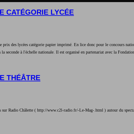
UE CATÉGORIE LYCÉE
le prix des lycées catégorie papier imprimé. En lice donc pour le concours nati
a seconde à l'échelle nationale. Il est organisé en partenariat avec la Fondation
IE THÉÂTRE
rs sur Radio Châlette ( http://www.c2l-radio.fr/-Le-Mag-.html ) autour du spec