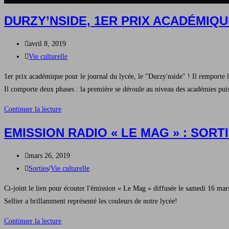
DURZY’NSIDE, 1ER PRIX ACADÉMIQ
Publication
avril 8, 2019
publiée :
Post
Vie culturelle
category:
1er prix académique pour le journal du lycée, le "Durzy'nside" ! Il remporte 
Il comporte deux phases : la première se déroule au niveau des académies puis l
DURZY’NSIDE,
Continuer la lecture
1er
EMISSION RADIO « LE MAG » : SORT
prix
académique
Publication
mars 26, 2019
catégorie
publiée :
Post
Sorties
/
Vie culturelle
Lycée
category:
Ci-joint le lien pour écouter l'émission « Le Mag » diffusée le samedi 16 ma
Sellier a brillamment représenté les couleurs de notre lycée!
Emission
Continuer la lecture