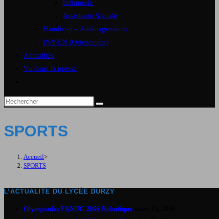
Infirmerie
Assistante Sociale
Handicap – Aménagements
PSY-EN (Orientation)
Actualités
Vu dans la presse
Toggle
website
search
SPORTS
Accueil
>
SPORTS
L’ACTUALITÉ DU LYCÉE DURZY
Olympiades FANUC 2026 Robotique
mars 13, 2026