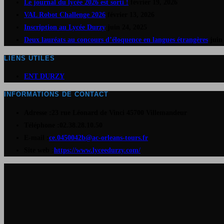
Le journal du lycée 2026 est sorti !
février 19, 2026
VAL Robot Challenge 2026
février 13, 2026
Inscription au Lycée Durzy
juin 24, 2025
Deux lauréats au concours d’éloquence en langues étrangères
juin
LIENS UTILES
S’ouvre
ENT DURZY
dans
INFORMATIONS DE CONTACT
un
Adresse :
23 rue Léonard de Vinci 45700 Villemandeur
nouvel
Téléphone :
02.38.28.10.50
onglet
S’ouvre
E-mail :
ce.0450042b@ac-orleans-tours.fr
S’ouvre
dans
Site web :
https://www.lyceedurzy.com/
dans
votre
un
application
nouvel
onglet