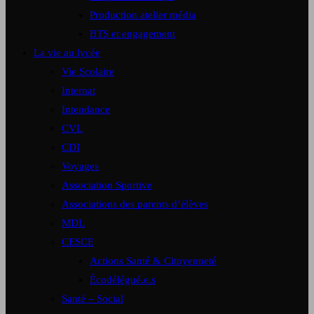
Production atelier média
BTS et engagement
La vie au lycée
Vie Scolaire
Internat
Intendance
CVL
CDI
Voyages
Association Sportive
Associations des parents d’élèves
MDL
CESCE
Actions Santé & Citoyenneté
Écodélégué.e.s
Santé – Social