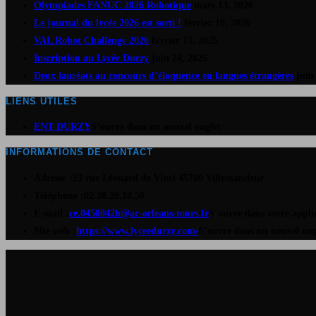
Olympiades FANUC 2026 Robotique
mars 13, 2026
Le journal du lycée 2026 est sorti !
février 19, 2026
VAL Robot Challenge 2026
février 13, 2026
Inscription au Lycée Durzy
juin 24, 2025
Deux lauréats au concours d’éloquence en langues étrangères
juin
LIENS UTILES
ENT DURZY
S’ouvre dans un nouvel onglet
INFORMATIONS DE CONTACT
Adresse :
23 rue Léonard de Vinci 45700 Villemandeur
Téléphone :
02.38.28.10.50
E-mail :
ce.0450042b@ac-orleans-tours.fr
S’ouvre dans votre appli
Site web :
https://www.lyceedurzy.com/
S’ouvre dans un nouvel ong