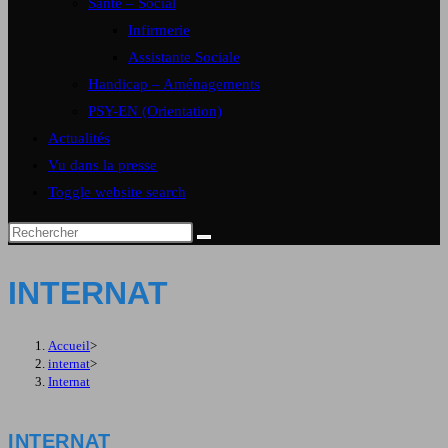
Santé – Social
Infirmerie
Assistante Sociale
Handicap – Aménagements
PSY-EN (Orientation)
Actualités
Vu dans la presse
Toggle website search
INTERNAT
Accueil
>
internat
>
Internat
INTERNAT