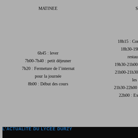
MATINEE
S
18h15 : Con
18h30-19h
6h45 : lever
restau
7h00-7h40 : petit déjeuner
19h30-21h00 
7h20 : Fermeture de l’internat
21h00-21h30 
pour la journée
les
8h00 : Début des cours
21h30-22h00 
22h00 : Ex
L’ACTUALITÉ DU LYCÉE DURZY