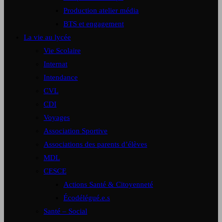
Production atelier média
BTS et engagement
La vie au lycée
Vie Scolaire
Internat
Intendance
CVL
CDI
Voyages
Association Sportive
Associations des parents d’élèves
MDL
CESCE
Actions Santé & Citoyenneté
Écodélégué.e.s
Santé – Social