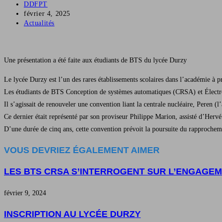
Auteur/autrice
DDFPT
de
Publication
février 4, 2025
la
publiée :
Post
Actualités
publication :
category:
Une présentation a été faite aux étudiants de BTS du lycée Durzy
Le lycée Durzy est l’un des rares établissements scolaires dans l’académie à pr
Les étudiants de BTS Conception de systèmes automatiques (CRSA) et Électrot
Il s’agissait de renouveler une convention liant la centrale nucléaire, Peren (l
Ce dernier était représenté par son proviseur Philippe Marion, assisté d’Hervé
D’une durée de cinq ans, cette convention prévoit la poursuite du rapprochement
VOUS DEVRIEZ ÉGALEMENT AIMER
LES BTS CRSA S’INTERROGENT SUR L’ENGAGE
février 9, 2024
INSCRIPTION AU LYCÉE DURZY