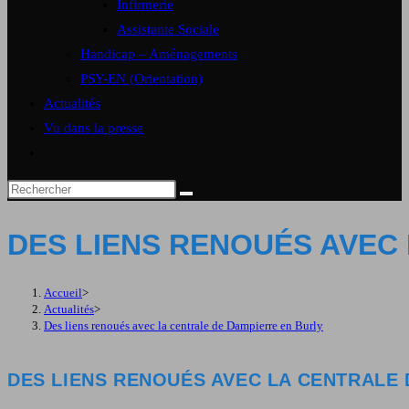
Infirmerie
Assistante Sociale
Handicap – Aménagements
PSY-EN (Orientation)
Actualités
Vu dans la presse
Toggle
website
search
DES LIENS RENOUÉS AVEC
Accueil
>
Actualités
>
Des liens renoués avec la centrale de Dampierre en Burly
DES LIENS RENOUÉS AVEC LA CENTRALE 