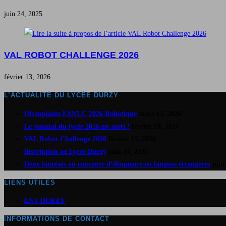
juin 24, 2025
VAL ROBOT CHALLENGE 2026
février 13, 2026
L’ACTUALITÉ DU LYCÉE DURZY
Olympiades FANUC 2026 Robotique
mars 13, 2026
Le journal du lycée 2026 est sorti !
février 19, 2026
VAL Robot Challenge 2026
février 13, 2026
Inscription au Lycée Durzy
juin 24, 2025
Deux lauréats au concours d’éloquence en langues étrangères
juin
LIENS UTILES
S’ouvre
ENT DURZY
dans
INFORMATIONS DE CONTACT
un